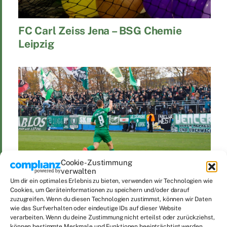
FC Carl Zeiss Jena – BSG Chemie
Leipzig
Cookie-Zustimmung
verwalten
Um dir ein optimales Erlebnis zu bieten, verwenden wir Technologien wie
Cookies, um Geräteinformationen zu speichern und/oder darauf
Hertha BSC II – BSG Chemie Leipzig
zuzugreifen. Wenn du diesen Technologien zustimmst, können wir Daten
wie das Surfverhalten oder eindeutige IDs auf dieser Website
verarbeiten. Wenn du deine Zustimmung nicht erteilst oder zurückziehst,
können bestimmte Merkmale und Funktionen beeinträchtigt werden.