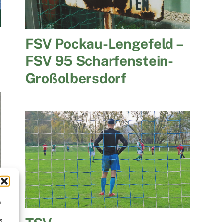
FSV Pockau-Lengefeld –
FSV 95 Scharfenstein-
Großolbersdorf
m
s