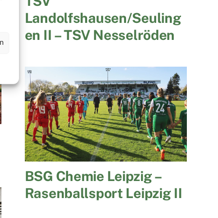
TSV
Landolfshausen/Seuling
en II – TSV Nesselröden
en
BSG Chemie Leipzig –
Rasenballsport Leipzig II