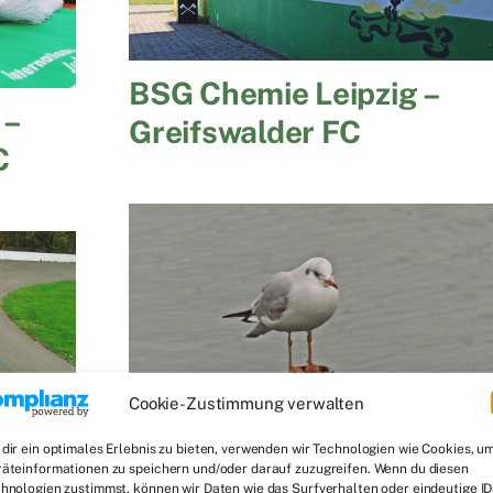
BSG Chemie Leipzig –
 –
Greifswalder FC
C
Cookie-Zustimmung verwalten
Greifswalder FC – BSG
dir ein optimales Erlebnis zu bieten, verwenden wir Technologien wie Cookies, u
äteinformationen zu speichern und/oder darauf zuzugreifen. Wenn du diesen
 SC
hnologien zustimmst, können wir Daten wie das Surfverhalten oder eindeutige ID