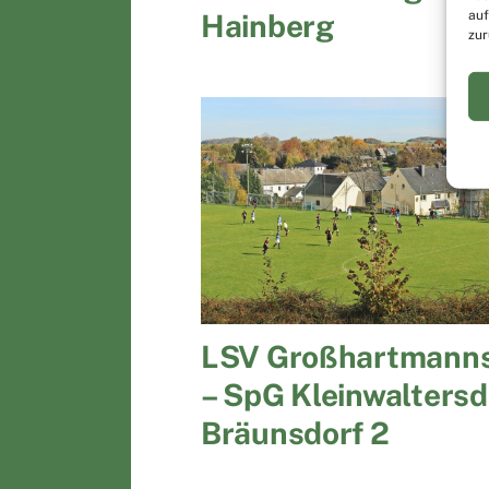
auf
Hainberg
zur
LSV Großhartmanns
– SpG Kleinwaltersd
Bräunsdorf 2