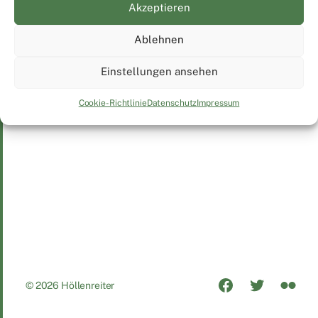
Akzeptieren
FC Erzgebirge Aue – DSC Arminia
Bielefeld
Ablehnen
Einstellungen ansehen
Cookie-Richtlinie
Datenschutz
Impressum
© 2026
Höllenreiter