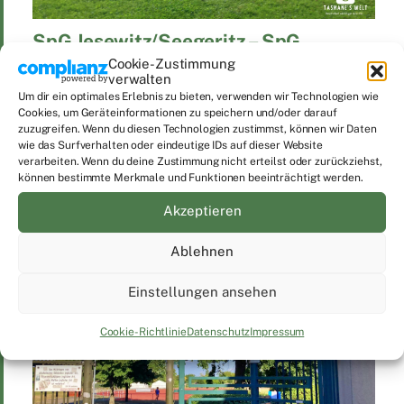
SpG Jesewitz/Seegeritz – SpG
Naundorf/Wermsdorf II/Luppa
Cookie-Zustimmung
verwalten
Um dir ein optimales Erlebnis zu bieten, verwenden wir Technologien wie
Cookies, um Geräteinformationen zu speichern und/oder darauf
zuzugreifen. Wenn du diesen Technologien zustimmst, können wir Daten
wie das Surfverhalten oder eindeutige IDs auf dieser Website
verarbeiten. Wenn du deine Zustimmung nicht erteilst oder zurückziehst,
können bestimmte Merkmale und Funktionen beeinträchtigt werden.
Akzeptieren
Ablehnen
Einstellungen ansehen
Cookie-Richtlinie
Datenschutz
Impressum