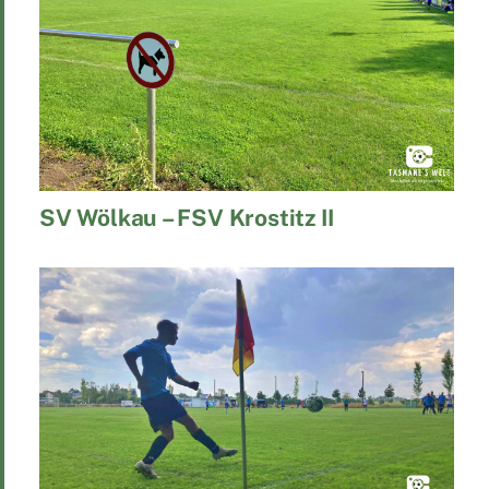
SV Wölkau – FSV Krostitz II