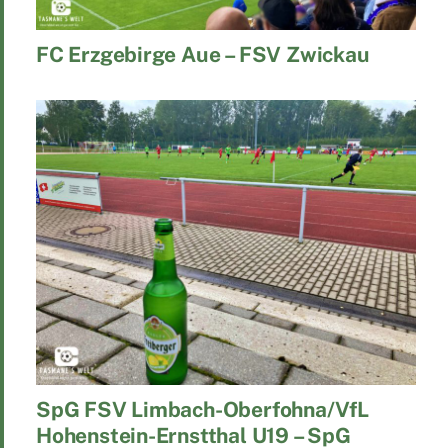
FC Erzgebirge Aue – FSV Zwickau
SpG FSV Limbach-Oberfohna/VfL
Hohenstein-Ernstthal U19 – SpG