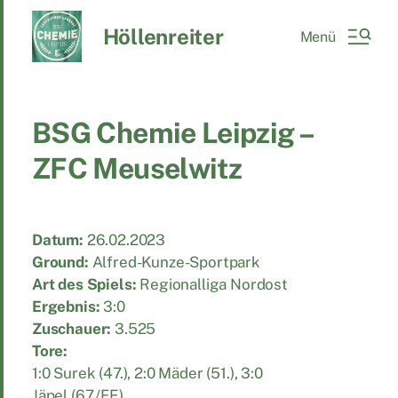
Höllenreiter
Menü
BSG Chemie Leipzig –
ZFC Meuselwitz
Datum:
26.02.2023
Ground:
Alfred-Kunze-Sportpark
Art des Spiels:
Regionalliga Nordost
Ergebnis:
3:0
Zuschauer:
3.525
Tore:
1:0 Surek (47.), 2:0 Mäder (51.), 3:0
Jäpel (67./FE)