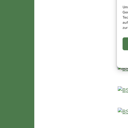
Um 
Ger
Tec
auf
zur