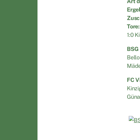
Art d
Erge
Zusc
Tore:
1:0 Ki
BSG 
Bello
Mäder
FC Vi
Kinzi
Günay