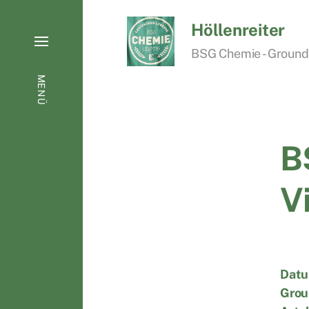
Höllenreiter
BSG Chemie - Groundho
MENÜ
B
V
Datu
Grou