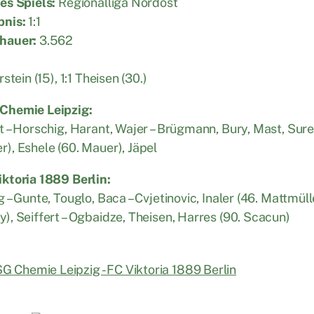
es Spiels:
Regionalliga Nordost
bnis:
1:1
hauer:
3.562
rstein (15), 1:1 Theisen (30.)
Chemie Leipzig:
t – Horschig, Harant, Wajer – Brügmann, Bury, Mast, Surek
), Eshele (60. Mauer), Jäpel
ktoria 1889 Berlin:
g – Gunte, Touglo, Baca – Cvjetinovic, Inaler (46. Mattmül
), Seiffert – Ogbaidze, Theisen, Harres (90. Scacun)