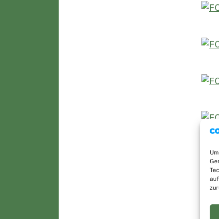
Um 
Ger
Tec
auf
zur