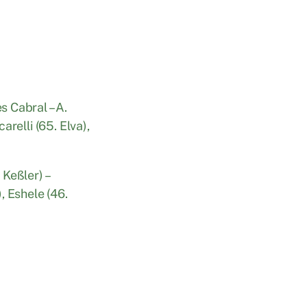
s Cabral – A.
relli (65. Elva),
 Keßler) –
, Eshele (46.