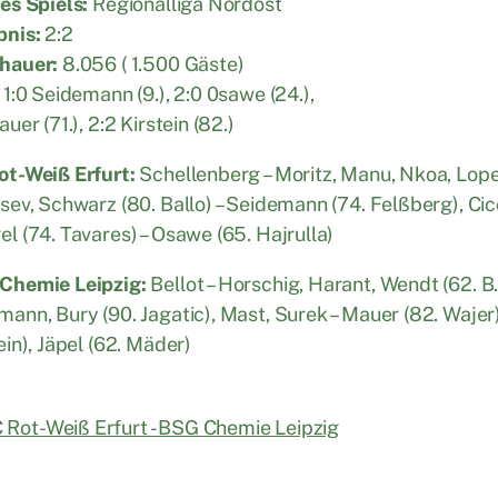
es Spiels:
Regionalliga Nordost
bnis:
2:2
hauer:
8.056 ( 1.500 Gäste)
1:0 Seidemann (9.), 2:0 0sawe (24.),
auer (71.), 2:2 Kirstein (82.)
ot-Weiß Erfurt:
Schellenberg – Moritz, Manu, Nkoa, Lope
sev, Schwarz (80. Ballo) – Seidemann (74. Felßberg), Cicca
l (74. Tavares) – Osawe (65. Hajrulla)
Chemie Leipzig:
Bellot – Horschig, Harant, Wendt (62. B.
ann, Bury (90. Jagatic), Mast, Surek – Mauer (82. Wajer)
ein), Jäpel (62. Mäder)