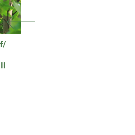
f/
II