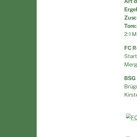
Art d
Erge
Zusc
Tore:
2:1 M
FC R
Start
Merge
BSG 
Brügm
Kirst