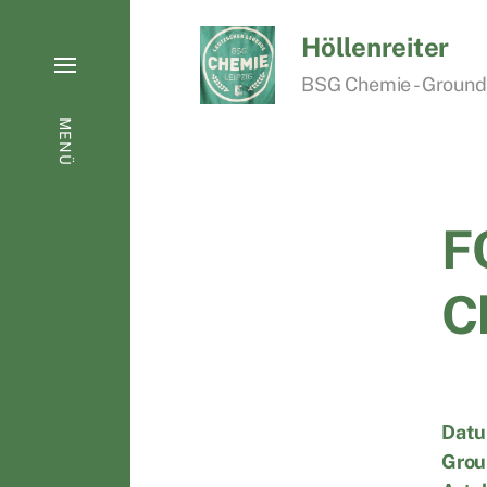
Höllenreiter
BSG Chemie - Groundho
MENÜ
F
C
Datu
Grou