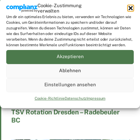
Verschlagwortet
Dresdner SC
,
Groundhopping
,
Cookie-Zustimmung
Landesklasse Ost
,
VfB Weißwasser
verwalten
Um dir ein optimales Erlebnis zu bieten, verwenden wir Technologien wie
Cookies, um Geräteinformationen zu speichern und/oder darauf
zuzugreifen. Wenn du diesen Technologien zustimmst, können wir Daten
wie das Surfverhalten oder eindeutige IDs auf dieser Website
verarbeiten. Wenn du deine Zustimmung nicht erteilst oder zurückziehst,
können bestimmte Merkmale und Funktionen beeinträchtigt werden.
Akzeptieren
Ablehnen
Einstellungen ansehen
Cookie-Richtlinie
Datenschutz
Impressum
TSV Rotation Dresden – Radebeuler
BC