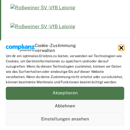
Cookie-Zustimmung
verwalten
Um dir ein optimales Erlebnis zu bieten, verwenden wir Technologien wie
Cookies, um Geräteinformationen zu speichern und/oder darauf
zuzugreifen. Wenn du diesen Technologien zustimmst, können wir Daten
wie das Surfverhalten oder eindeutige IDs auf dieser Website
verarbeiten. Wenn du deine Zustimmung nicht erteilst oder zurückziehst,
können bestimmte Merkmale und Funktionen beeinträchtigt werden.
Akzeptieren
Veröffentlicht am
September 25, 2022
Ablehnen
Veröffentlicht in
Elite Gesindel
,
Fußball
,
Groundhopping
Einstellungen ansehen
Verschlagwortet
Groundhopping
,
Roßweiner SV
,
VfB
Leisnig